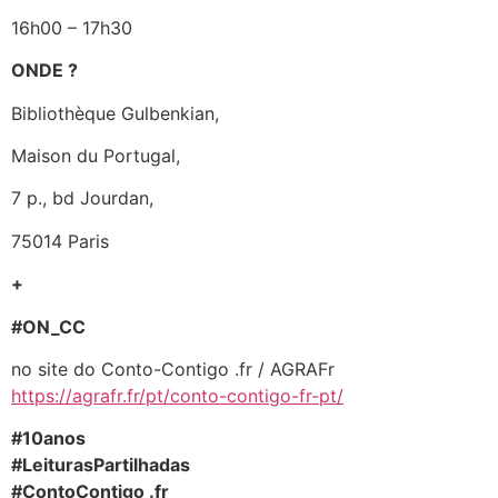
16h00 – 17h30
ONDE ?
Bibliothèque Gulbenkian,
Maison du Portugal,
7 p., bd Jourdan,
75014 Paris
+
#ON_CC
no site do Conto-Contigo .fr / AGRAFr
https://agrafr.fr/pt/conto-contigo-fr-pt/
#10anos
#LeiturasPartilhadas
#ContoContigo .fr