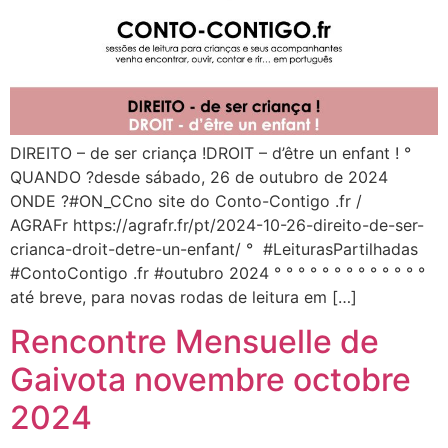
DIREITO – de ser criança !DROIT – d’être un enfant ! °
QUANDO ?desde sábado, 26 de outubro de 2024
ONDE ?#ON_CCno site do Conto-Contigo .fr /
AGRAFr https://agrafr.fr/pt/2024-10-26-direito-de-ser-
crianca-droit-detre-un-enfant/ ° #LeiturasPartilhadas
#ContoContigo .fr #outubro 2024 ° ° ° ° ° ° ° ° ° ° ° ° °
até breve, para novas rodas de leitura em […]
Rencontre Mensuelle de
Gaivota novembre octobre
2024